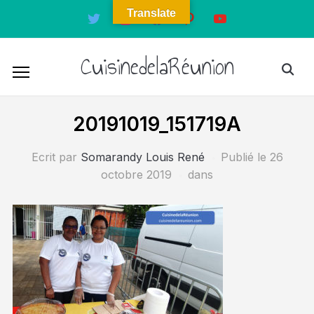
Translate
twitter
instagram
facebook
pinterest
youtube
CuisinedelaRéunion
20191019_151719A
Ecrit par
Somarandy Louis René
Publié le
26
octobre 2019
dans