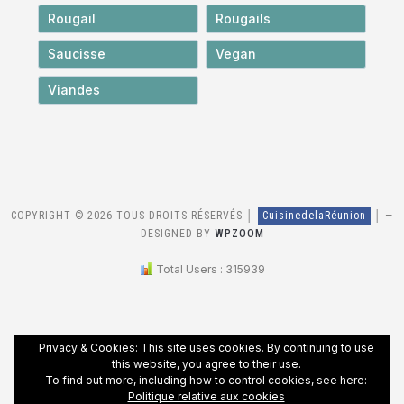
Rougail
Rougails
Saucisse
Vegan
Viandes
COPYRIGHT © 2026 TOUS DROITS RÉSERVÉS │
CuisinedelaRéunion
│
—
DESIGNED BY
WPZOOM
Total Users : 315939
Privacy & Cookies: This site uses cookies. By continuing to use
this website, you agree to their use.
To find out more, including how to control cookies, see here:
Politique relative aux cookies