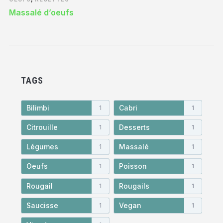
Massalé d’oeufs
TAGS
Bilimbi
Cabri
1
1
Citrouille
Desserts
1
1
Légumes
Massalé
1
1
Oeufs
Poisson
1
1
Rougail
Rougails
1
1
Saucisse
Vegan
1
1