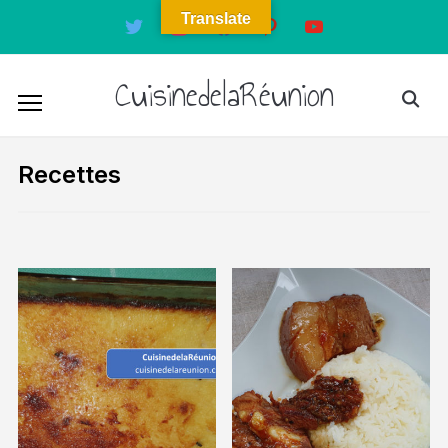
Translate
twitter
instagram
facebook
pinterest
youtube
CuisinedelaRéunion
Recettes