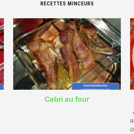
RECETTES MINCEURS
Cabri au four
C
R
Di