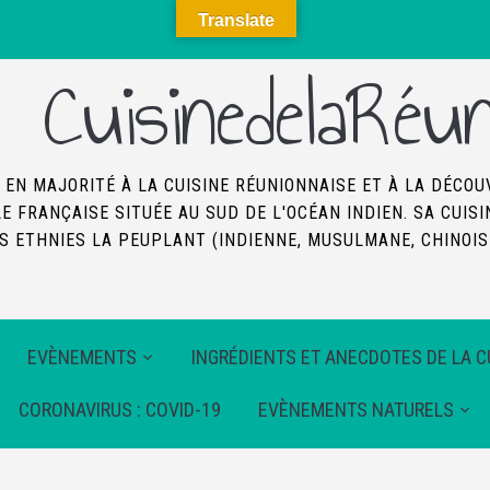
Translate
CuisinedelaRéun
 EN MAJORITÉ À LA CUISINE RÉUNIONNAISE ET À LA DÉCOU
LE FRANÇAISE SITUÉE AU SUD DE L'OCÉAN INDIEN. SA CUI
 ETHNIES LA PEUPLANT (INDIENNE, MUSULMANE, CHINOISE
EVÈNEMENTS
INGRÉDIENTS ET ANECDOTES DE LA C
CORONAVIRUS : COVID-19
EVÈNEMENTS NATURELS