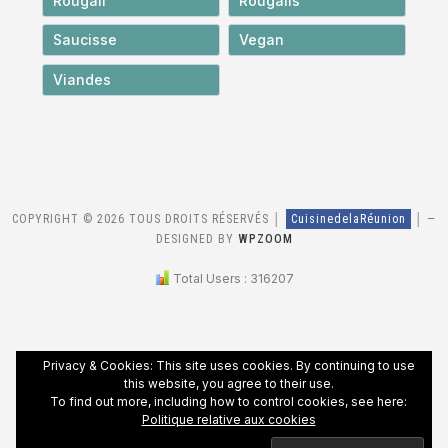
Rougail
Rougails
Saucisse
Vegan
Viandes
COPYRIGHT © 2026 TOUS DROITS RÉSERVÉS │
CuisinedelaRéunion
│
—
DESIGNED BY
WPZOOM
Total Users : 316207
Privacy & Cookies: This site uses cookies. By continuing to use
this website, you agree to their use.
To find out more, including how to control cookies, see here:
Politique relative aux cookies