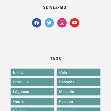
SUIVEZ-MOI
facebook
twitter
instagram
youtube
TAGS
Bilimbi
Cabri
Citrouille
Desserts
Légumes
Massalé
Oeufs
Poisson