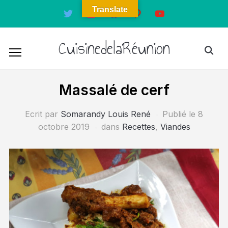
Translate
twitter
instagram
facebook
pinterest
youtube
CuisinedelaRéunion
Massalé de cerf
Ecrit par
Somarandy Louis René
Publié le
8
octobre 2019
dans
Recettes
,
Viandes