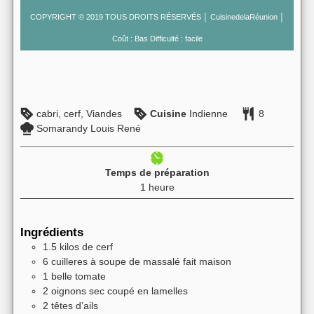
COPYRIGHT © 2019 TOUS DROITS RÉSERVÉS │ CuisinedelaRéunion │
Coût : Bas Difficulté : facile
cabri, cerf, Viandes
Cuisine
Indienne
8
Somarandy Louis René
Temps de préparation
heure
1
heure
Ingrédients
1.5
kilos
de cerf
6
cuilleres à soupe
de massalé fait maison
1
belle
tomate
2
oignons sec coupé en lamelles
2
têtes
d’ails