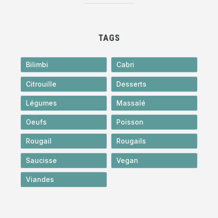
TAGS
Bilimbi
Cabri
Citrouille
Desserts
Légumes
Massalé
Oeufs
Poisson
Rougail
Rougails
Saucisse
Vegan
Viandes