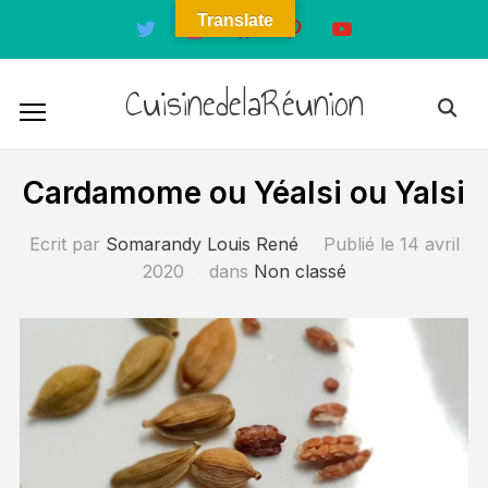
Translate
twitter
instagram
facebook
pinterest
youtube
CuisinedelaRéunion
Cardamome ou Yéalsi ou Yalsi
Ecrit par
Somarandy Louis René
Publié le
14 avril
2020
dans
Non classé