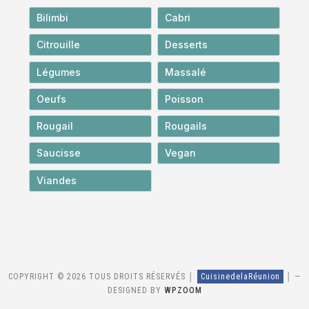
Bilimbi
Cabri
Citrouille
Desserts
Légumes
Massalé
Oeufs
Poisson
Rougail
Rougails
Saucisse
Vegan
Viandes
COPYRIGHT © 2026 TOUS DROITS RÉSERVÉS │
CuisinedelaRéunion
│
—
DESIGNED BY
WPZOOM