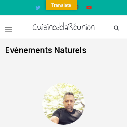
Translate
twitter
instagram
facebook
pinterest
youtube
CuisinedelaRéunion
Evènements Naturels