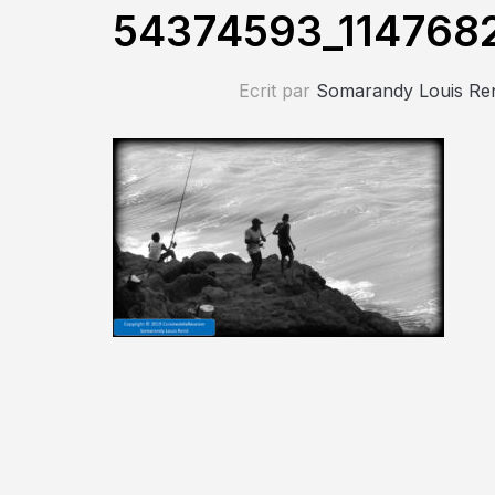
54374593_114768
Ecrit par
Somarandy Louis Re