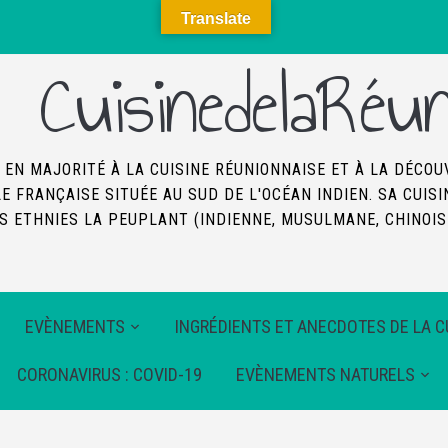
Translate
CuisinedelaRéun
 EN MAJORITÉ À LA CUISINE RÉUNIONNAISE ET À LA DÉCOU
LE FRANÇAISE SITUÉE AU SUD DE L'OCÉAN INDIEN. SA CUI
 ETHNIES LA PEUPLANT (INDIENNE, MUSULMANE, CHINOISE
EVÈNEMENTS
INGRÉDIENTS ET ANECDOTES DE LA C
CORONAVIRUS : COVID-19
EVÈNEMENTS NATURELS