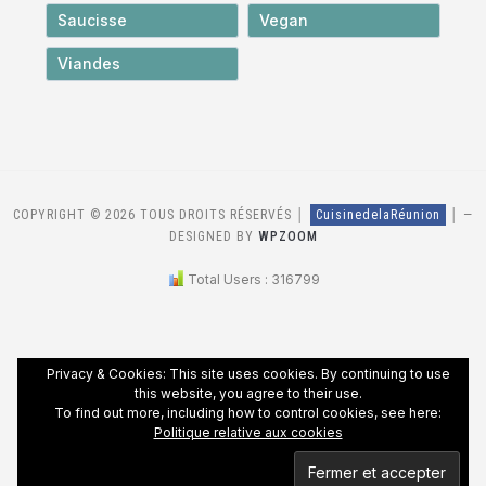
Saucisse
Vegan
Viandes
COPYRIGHT © 2026 TOUS DROITS RÉSERVÉS │
CuisinedelaRéunion
│
—
DESIGNED BY
WPZOOM
Total Users : 316799
Privacy & Cookies: This site uses cookies. By continuing to use
this website, you agree to their use.
To find out more, including how to control cookies, see here:
Politique relative aux cookies