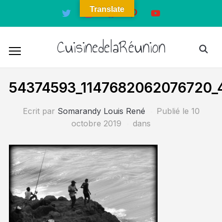
Translate
twitter
instagram
facebook
pinterest
youtube
CuisinedelaRéunion
54374593_1147682062076720_
Ecrit par
Somarandy Louis René
Publié le
10
octobre 2019
dans