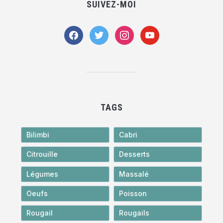
SUIVEZ-MOI
facebook
twitter
instagram
youtube
TAGS
Bilimbi
Cabri
Citrouille
Desserts
Légumes
Massalé
Oeufs
Poisson
Rougail
Rougails