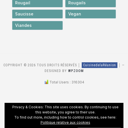
Rougail
Rougails
Saucisse
Vegan
Viandes
COPYRIGHT © 2026 TOUS DROITS RÉSERVÉS │
CuisinedelaRéunion
│
—
DESIGNED BY
WPZOOM
Total Users : 316304
Privacy & Cookies: This site uses cookies. By continuing to use
this website, you agree to their use.
To find out more, including how to control cookies, see here:
Politique relative aux cookies