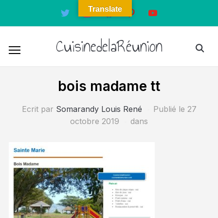
Translate
twitter
instagram
facebook
pinterest
youtube
CuisinedelaRéunion
bois madame tt
Ecrit par
Somarandy Louis René
Publié le
27
octobre 2019
dans