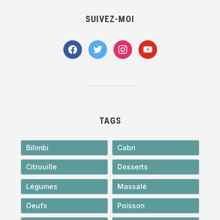
SUIVEZ-MOI
facebook
twitter
instagram
youtube
TAGS
Bilimbi
Cabri
Citrouille
Desserts
Légumes
Massalé
Oeufs
Poisson