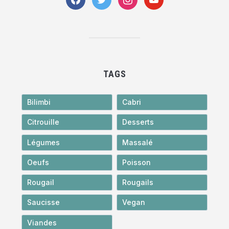
TAGS
Bilimbi
Cabri
Citrouille
Desserts
Légumes
Massalé
Oeufs
Poisson
Rougail
Rougails
Saucisse
Vegan
Viandes