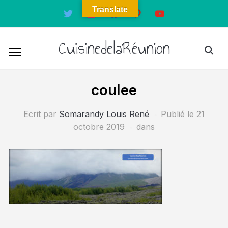
Translate
twitter
instagram
facebook
pinterest
youtube
CuisinedelaRéunion
coulee
Ecrit par
Somarandy Louis René
Publié le
21
octobre 2019
dans