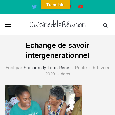
Translate
twitter
instagram
facebook
pinterest
youtube
CuisinedelaRéunion
Echange de savoir
intergenerationnel
Ecrit par
Somarandy Louis René
Publié le
9 février
2020
dans