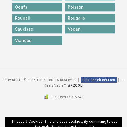
Oeufs
Poisson
Rougail
Rougails
Saucisse
Vegan
Viandes
COPYRIGHT © 2026 TOUS DROITS RÉSERVÉS │
CuisinedelaRéunion
│
—
DESIGNED BY
WPZOOM
Total Users : 316348
Privacy & Cookies: This site uses cookies. By continuing to use
this website, you agree to their use.