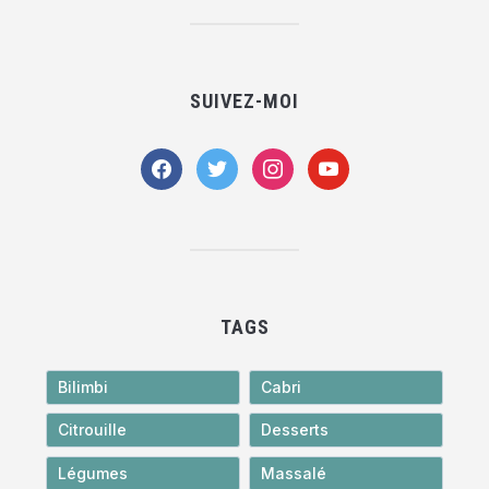
SUIVEZ-MOI
facebook
twitter
instagram
youtube
TAGS
Bilimbi
Cabri
Citrouille
Desserts
Légumes
Massalé