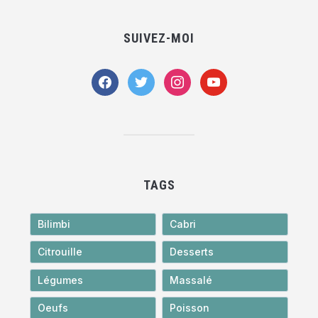
SUIVEZ-MOI
facebook
twitter
instagram
youtube
TAGS
Bilimbi
Cabri
Citrouille
Desserts
Légumes
Massalé
Oeufs
Poisson