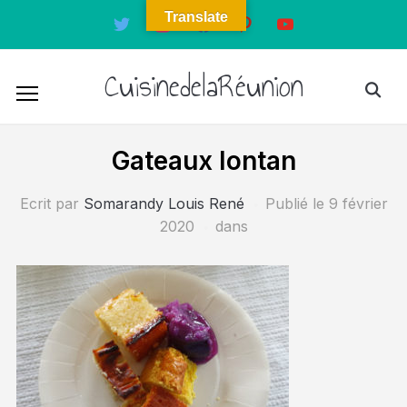
Translate
twitter
instagram
facebook
pinterest
youtube
CuisinedelaRéunion
Gateaux lontan
Ecrit par
Somarandy Louis René
Publié le
9 février
2020
dans