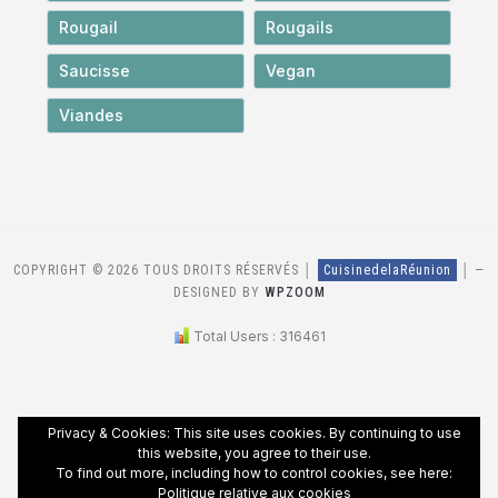
Rougail
Rougails
Saucisse
Vegan
Viandes
COPYRIGHT © 2026 TOUS DROITS RÉSERVÉS │
CuisinedelaRéunion
│
—
DESIGNED BY
WPZOOM
Total Users : 316461
Privacy & Cookies: This site uses cookies. By continuing to use
this website, you agree to their use.
To find out more, including how to control cookies, see here:
Politique relative aux cookies