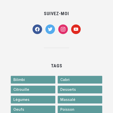
SUIVEZ-MOI
facebook
twitter
instagram
youtube
TAGS
Bilimbi
Cabri
Citrouille
Desserts
Légumes
Massalé
Oeufs
Poisson