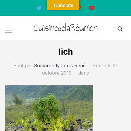
Translate
twitter
instagram
facebook
pinterest
youtube
CuisinedelaRéunion
lich
Ecrit par
Somarandy Louis René
Publié le
21
octobre 2019
dans