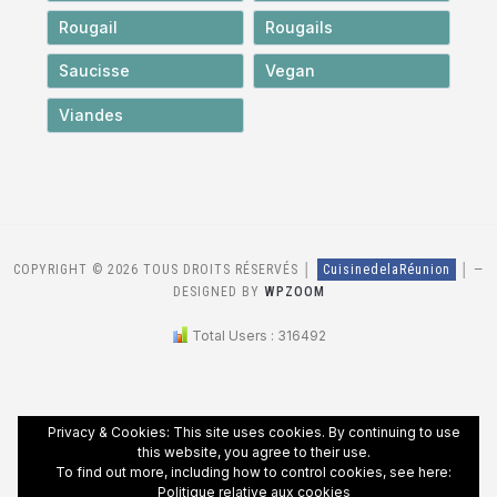
Rougail
Rougails
Saucisse
Vegan
Viandes
COPYRIGHT © 2026 TOUS DROITS RÉSERVÉS │
CuisinedelaRéunion
│
—
DESIGNED BY
WPZOOM
Total Users : 316492
Privacy & Cookies: This site uses cookies. By continuing to use
this website, you agree to their use.
To find out more, including how to control cookies, see here:
Politique relative aux cookies