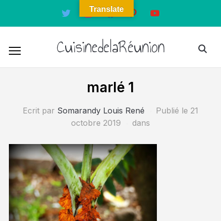
Translate
twitter
instagram
facebook
pinterest
youtube
CuisinedelaRéunion
marlé 1
Ecrit par
Somarandy Louis René
Publié le
21
octobre 2019
dans