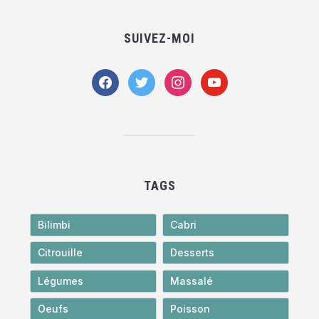
SUIVEZ-MOI
facebook
twitter
instagram
youtube
TAGS
Bilimbi
Cabri
Citrouille
Desserts
Légumes
Massalé
Oeufs
Poisson