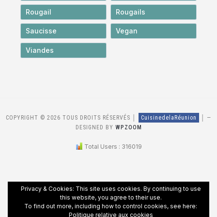
Rougail
Rougails
Saucisse
Vegan
Viandes
COPYRIGHT © 2026 TOUS DROITS RÉSERVÉS │
CuisinedelaRéunion
│
—
DESIGNED BY
WPZOOM
Total Users : 316019
Privacy & Cookies: This site uses cookies. By continuing to use
this website, you agree to their use.
To find out more, including how to control cookies, see here:
Politique relative aux cookies