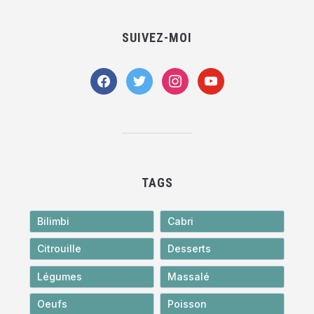
SUIVEZ-MOI
facebook
twitter
instagram
youtube
TAGS
Bilimbi
Cabri
Citrouille
Desserts
Légumes
Massalé
Oeufs
Poisson