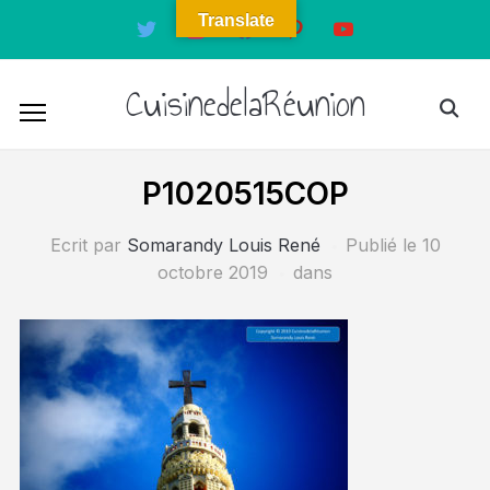
Translate
twitter
instagram
facebook
pinterest
youtube
CuisinedelaRéunion
P1020515COP
Ecrit par
Somarandy Louis René
Publié le
10
octobre 2019
dans