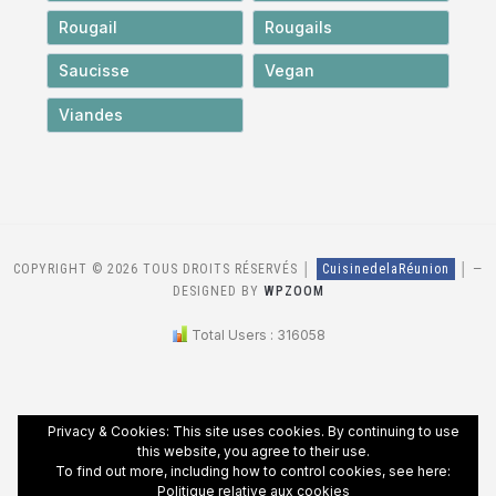
Rougail
Rougails
Saucisse
Vegan
Viandes
COPYRIGHT © 2026 TOUS DROITS RÉSERVÉS │
CuisinedelaRéunion
│
—
DESIGNED BY
WPZOOM
Total Users : 316058
Privacy & Cookies: This site uses cookies. By continuing to use
this website, you agree to their use.
To find out more, including how to control cookies, see here:
Politique relative aux cookies