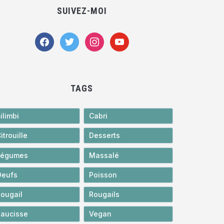
SUIVEZ-MOI
facebook
twitter
instagram
youtube
TAGS
ilimbi
Cabri
itrouille
Desserts
Légumes
Massalé
Oeufs
Poisson
ougail
Rougails
aucisse
Vegan