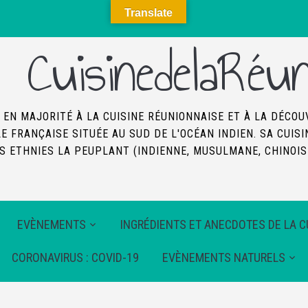
Translate
CuisinedelaRéun
 EN MAJORITÉ À LA CUISINE RÉUNIONNAISE ET À LA DÉCOU
LE FRANÇAISE SITUÉE AU SUD DE L'OCÉAN INDIEN. SA CUI
 ETHNIES LA PEUPLANT (INDIENNE, MUSULMANE, CHINOISE
EVÈNEMENTS
INGRÉDIENTS ET ANECDOTES DE LA C
CORONAVIRUS : COVID-19
EVÈNEMENTS NATURELS