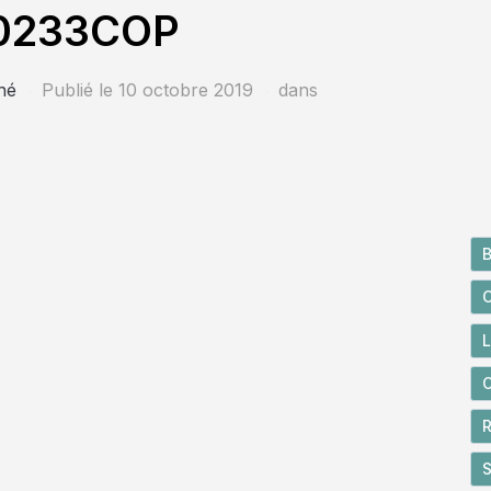
0233COP
né
Publié le
10 octobre 2019
dans
B
C
R
S