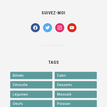
SUIVEZ-MOI
facebook
twitter
instagram
youtube
TAGS
Bilimbi
Cabri
Citrouille
Desserts
Légumes
Massalé
Oeufs
Poisson