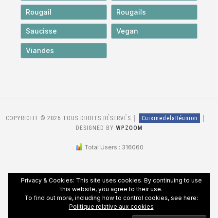
Rougail
Rougails
Saucisse
Vegan
Viandes
COPYRIGHT © 2026 TOUS DROITS RÉSERVÉS │
CuisinedelaRéunion
│
—
DESIGNED BY
WPZOOM
Total Users : 316060
Privacy & Cookies: This site uses cookies. By continuing to use
this website, you agree to their use.
To find out more, including how to control cookies, see here:
Politique relative aux cookies