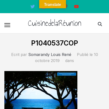
Translate
twitter
instagram
facebook
pinterest
youtube
CuisinedelaRéunion
P1040537COP
Ecrit par
Somarandy Louis René
Publié le
10
octobre 2019
dans