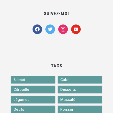
SUIVEZ-MOI
facebook
twitter
instagram
youtube
TAGS
Bilimbi
Cabri
Citrouille
Desserts
Légumes
Massalé
Oeufs
Poisson