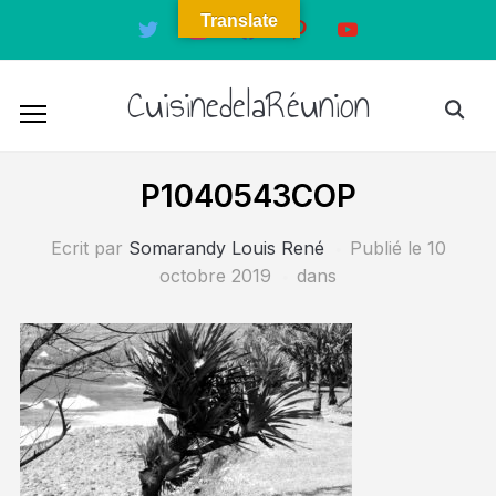
Translate
twitter
instagram
facebook
pinterest
youtube
CuisinedelaRéunion
P1040543COP
Ecrit par
Somarandy Louis René
Publié le
10
octobre 2019
dans