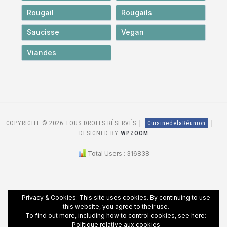
Rougail
Rougails
Saucisse
Vegan
Viandes
COPYRIGHT © 2026 TOUS DROITS RÉSERVÉS │
CuisinedelaRéunion
│
—
DESIGNED BY
WPZOOM
Total Users : 316838
Privacy & Cookies: This site uses cookies. By continuing to use
this website, you agree to their use.
To find out more, including how to control cookies, see here:
Politique relative aux cookies