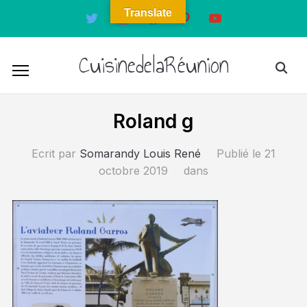
Translate
twitter
instagram
facebook
pinterest
youtube
CuisinedelaRéunion
Roland g
Ecrit par
Somarandy Louis René
Publié le
21
octobre 2019
dans