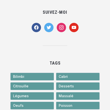
SUIVEZ-MOI
facebook
twitter
instagram
youtube
TAGS
Bilimbi
Cabri
Citrouille
Desserts
Légumes
Massalé
Oeufs
Poisson