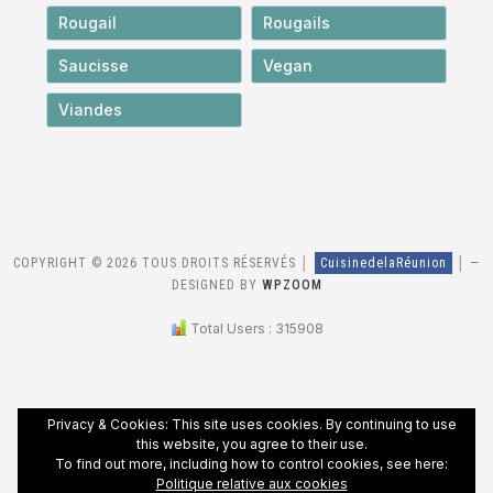
Rougail
Rougails
Saucisse
Vegan
Viandes
COPYRIGHT © 2026 TOUS DROITS RÉSERVÉS │
CuisinedelaRéunion
│
—
DESIGNED BY
WPZOOM
Total Users : 315908
Privacy & Cookies: This site uses cookies. By continuing to use
this website, you agree to their use.
To find out more, including how to control cookies, see here:
Politique relative aux cookies