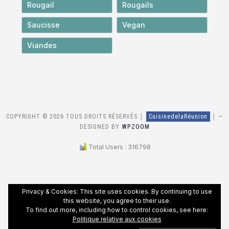
Rougail
Rougails
Saucisse
Vegan
Viandes
COPYRIGHT © 2026 TOUS DROITS RÉSERVÉS │
CuisinedelaRéunion
│
—
DESIGNED BY
WPZOOM
Total Users : 316798
Privacy & Cookies: This site uses cookies. By continuing to use
this website, you agree to their use.
To find out more, including how to control cookies, see here:
Politique relative aux cookies