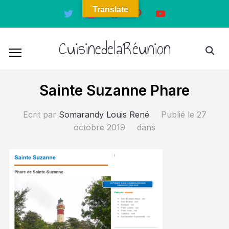
Translate
twitter
instagram
facebook
pinterest
youtube
CuisinedelaRéunion
Sainte Suzanne Phare
Ecrit par
Somarandy Louis René
Publié le
27
octobre 2019
dans