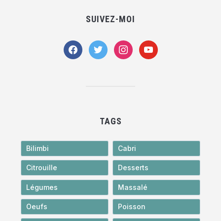
SUIVEZ-MOI
facebook
twitter
instagram
youtube
TAGS
Bilimbi
Cabri
Citrouille
Desserts
Légumes
Massalé
Oeufs
Poisson