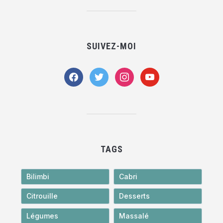
SUIVEZ-MOI
facebook
twitter
instagram
youtube
TAGS
Bilimbi
Cabri
Citrouille
Desserts
Légumes
Massalé