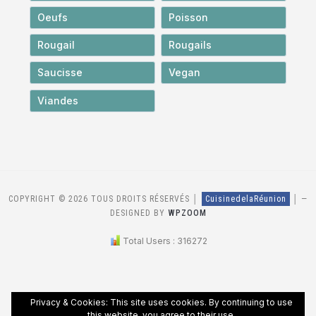
Oeufs
Poisson
Rougail
Rougails
Saucisse
Vegan
Viandes
COPYRIGHT © 2026 TOUS DROITS RÉSERVÉS │
CuisinedelaRéunion
│
—
DESIGNED BY
WPZOOM
Total Users : 316272
Privacy & Cookies: This site uses cookies. By continuing to use
this website, you agree to their use.