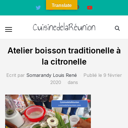
Translate
twitter
instagram
facebook
pinterest
youtube
CuisinedelaRéunion
Atelier boisson traditionelle à
la citronelle
Ecrit par
Somarandy Louis René
Publié le
9 février
2020
dans