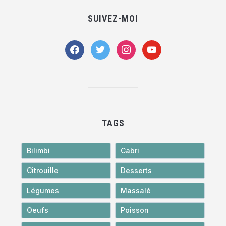
SUIVEZ-MOI
facebook
twitter
instagram
youtube
TAGS
Bilimbi
Cabri
Citrouille
Desserts
Légumes
Massalé
Oeufs
Poisson