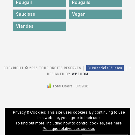
Rougail
Rougails
Saucisse
Vegan
Viandes
COPYRIGHT © 2026 TOUS DROITS RÉSERVÉS │
CuisinedelaRéunion
│
—
DESIGNED BY
WPZOOM
Total Users : 315936
Privacy & Cookies: This site uses cookies. By continuing to use
this website, you agree to their use.
To find out more, including how to control cookies, see here:
Politique relative aux cookies