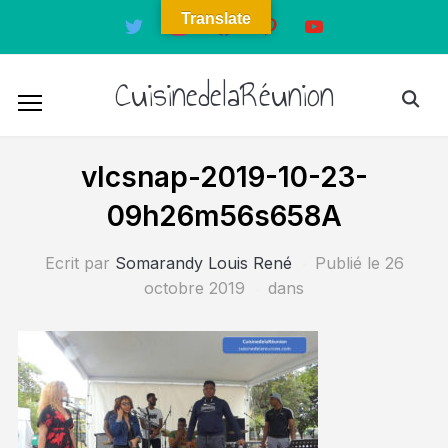
Translate
twitter
instagram
facebook
pinterest
youtube
CuisinedelaRéunion
vlcsnap-2019-10-23-
09h26m56s658A
Ecrit par
Somarandy Louis René
Publié le
26
octobre 2019
dans